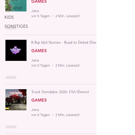
GAMES
TECHNIK
Jana
vor 5 Tagen
2 Min. Lesezeit
KIDS
SONSTIGES
K-Pop Idol Stories - Road to Debut (Demo)
GAMES
Jana
vor 5 Tagen
2 Min. Lesezeit
Truck Simulator 2026: USA (Demo)
GAMES
Jana
vor 6 Tagen
2 Min. Lesezeit