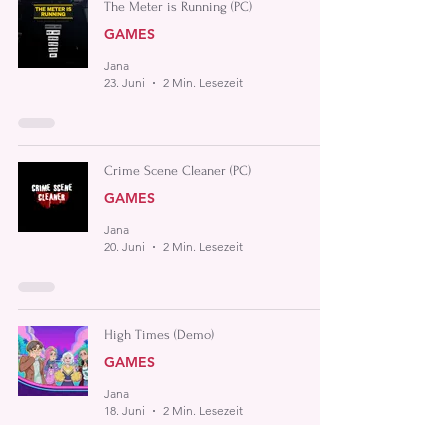
The Meter is Running (PC)
GAMES
Jana
23. Juni
2 Min. Lesezeit
Crime Scene Cleaner (PC)
GAMES
Jana
20. Juni
2 Min. Lesezeit
High Times (Demo)
GAMES
Jana
18. Juni
2 Min. Lesezeit