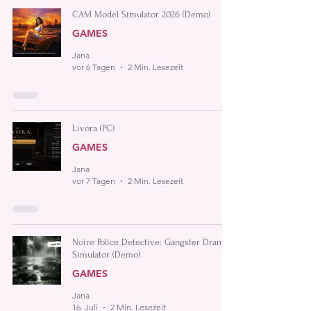
CAM Model Simulator 2026 (Demo)
GAMES
Jana
vor 6 Tagen
2 Min. Lesezeit
Livora (PC)
GAMES
Jana
vor 7 Tagen
2 Min. Lesezeit
Noire Police Detective: Gangster Drama
Simulator (Demo)
GAMES
Jana
16. Juli
2 Min. Lesezeit