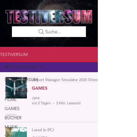
Suche...
TESTIVERSUM
🌍 TESTIVERSUM
🌍 TESTIVERSUM
Airport Manager Simulator 2026 (Demo)
GAMES
📰 NEWS 📰
Jana
FILME
vor 2 Tagen
2 Min. Lesezeit
GAMES
BÜCHER
MUSIK
Lured In (PC)
SPIELE