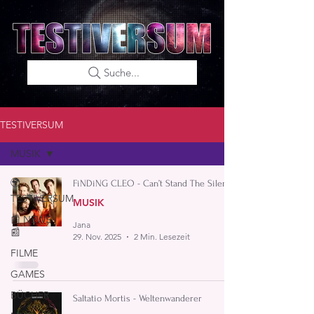
Suche...
TESTIVERSUM
MUSIK
🌍
FiNDiNG CLEO - Can’t Stand The Silence
TESTIVERSUM
MUSIK
📰 NEWS
Jana
📰
29. Nov. 2025
2 Min. Lesezeit
FILME
GAMES
BÜCHER
Saltatio Mortis - Weltenwanderer