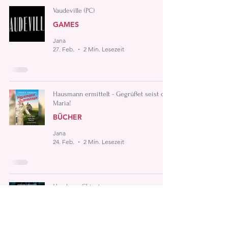
Vaudeville (PC)
GAMES
Jana
27. Feb.
2 Min. Lesezeit
Hausmann ermittelt - Gegrüßet seist du,
Maria!
BÜCHER
Jana
24. Feb.
2 Min. Lesezeit
Hamburg Chinatown
BÜCHER
Jana
24. Nov. 2025
2 Min. Lesezeit