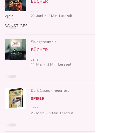
BÜCHER
TECHNIK
Jana
22. Juni
2 Min. Lesezeit
KIDS
SONSTIGES
Waldgeheimnis
BÜCHER
Jana
14. Mai
2 Min. Lesezeit
Dark Cases - Feuerfest
SPIELE
Jana
25. März
2 Min. Lesezeit