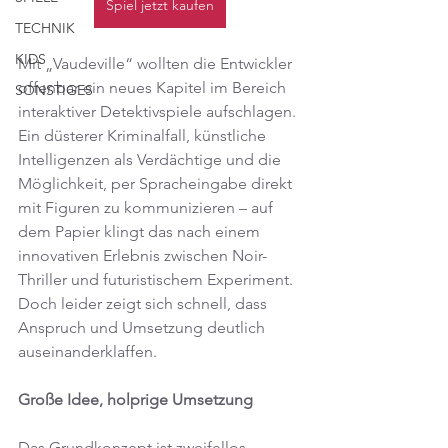
Spiel jetzt kaufen
TECHNIK
KIDS
Mit „Vaudeville“ wollten die Entwickler 
offenbar ein neues Kapitel im Bereich 
SONSTIGES
interaktiver Detektivspiele aufschlagen. 
Ein düsterer Kriminalfall, künstliche 
Intelligenzen als Verdächtige und die 
Möglichkeit, per Spracheingabe direkt 
mit Figuren zu kommunizieren – auf 
dem Papier klingt das nach einem 
innovativen Erlebnis zwischen Noir-
Thriller und futuristischem Experiment. 
Doch leider zeigt sich schnell, dass 
Anspruch und Umsetzung deutlich 
auseinanderklaffen.
Große Idee, holprige Umsetzung
Das Grundkonzept ist zweifellos 