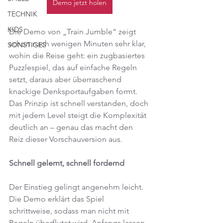
Demo jetzt holen
TECHNIK
KIDS
Die Demo von „Train Jumble“ zeigt 
schon nach wenigen Minuten sehr klar, 
SONSTIGES
wohin die Reise geht: ein zugbasiertes 
Puzzlespiel, das auf einfache Regeln 
setzt, daraus aber überraschend 
knackige Denksportaufgaben formt. 
Das Prinzip ist schnell verstanden, doch 
mit jedem Level steigt die Komplexität 
deutlich an – genau das macht den 
Reiz dieser Vorschauversion aus.
Schnell gelernt, schnell fordernd
Der Einstieg gelingt angenehm leicht. 
Die Demo erklärt das Spiel 
schrittweise, sodass man nicht mit 
Regeln überflutet wird. Anfangs lassen 