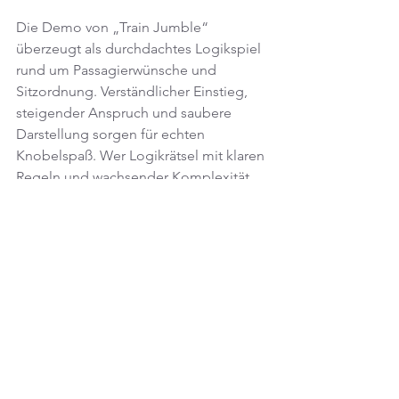
Die Demo von „Train Jumble“ 
überzeugt als durchdachtes Logikspiel 
rund um Passagierwünsche und 
Sitzordnung. Verständlicher Einstieg, 
steigender Anspruch und saubere 
Darstellung sorgen für echten 
Knobelspaß. Wer Logikrätsel mit klaren 
Regeln und wachsender Komplexität 
mag, sollte die Demo unbedingt 
ausprobieren.
Tags:
keymailer
Demo
Denkspiel
GAMES