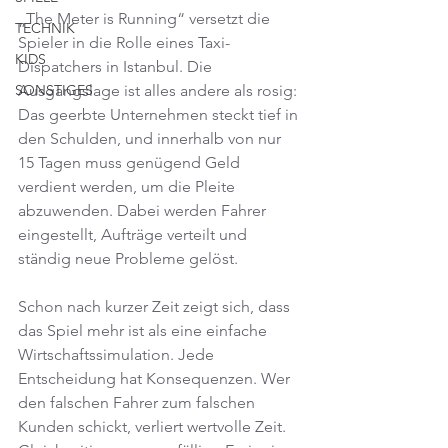
„The Meter is Running“ versetzt die 
TECHNIK
Spieler in die Rolle eines Taxi-
KIDS
Dispatchers in Istanbul. Die 
Ausgangslage ist alles andere als rosig: 
SONSTIGES
Das geerbte Unternehmen steckt tief in 
den Schulden, und innerhalb von nur 
15 Tagen muss genügend Geld 
verdient werden, um die Pleite 
abzuwenden. Dabei werden Fahrer 
eingestellt, Aufträge verteilt und 
ständig neue Probleme gelöst.
Schon nach kurzer Zeit zeigt sich, dass 
das Spiel mehr ist als eine einfache 
Wirtschaftssimulation. Jede 
Entscheidung hat Konsequenzen. Wer 
den falschen Fahrer zum falschen 
Kunden schickt, verliert wertvolle Zeit. 