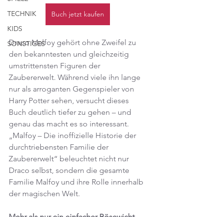
TECHNIK
Buch jetzt kaufen
KIDS
Draco Malfoy gehört ohne Zweifel zu 
SONSTIGES
den bekanntesten und gleichzeitig 
umstrittensten Figuren der 
Zaubererwelt. Während viele ihn lange 
nur als arroganten Gegenspieler von 
Harry Potter sehen, versucht dieses 
Buch deutlich tiefer zu gehen – und 
genau das macht es so interessant. 
„Malfoy – Die inoffizielle Historie der 
durchtriebensten Familie der 
Zaubererwelt“ beleuchtet nicht nur 
Draco selbst, sondern die gesamte 
Familie Malfoy und ihre Rolle innerhalb 
der magischen Welt.
Mehr als nur ein einfacher Bösewicht