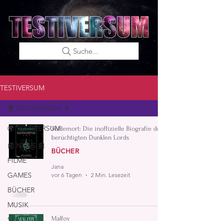
Suche...
TESTIVERSUM
🌍 TESTIVERSUM
🌍 TESTIVERSUM
Voldemort: Die inoffizielle Biografie des
berüchtigten Dunklen Lords
📰 NEWS 📰
BÜCHER
FILME
Jana
GAMES
vor 6 Tagen
2 Min. Lesezeit
BÜCHER
MUSIK
Malfoy
SPIELE