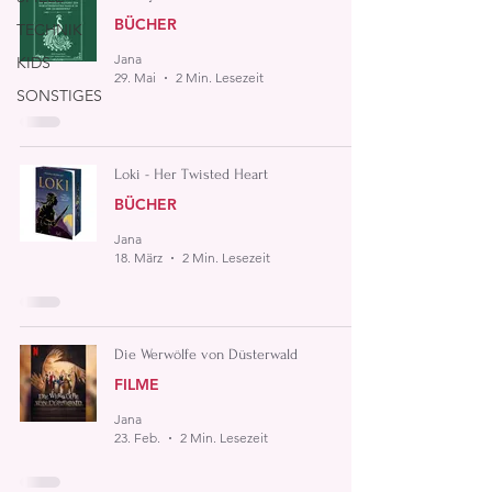
BÜCHER
TECHNIK
Jana
KIDS
29. Mai
2 Min. Lesezeit
SONSTIGES
Loki - Her Twisted Heart
BÜCHER
Jana
18. März
2 Min. Lesezeit
Die Werwölfe von Düsterwald
FILME
Jana
23. Feb.
2 Min. Lesezeit