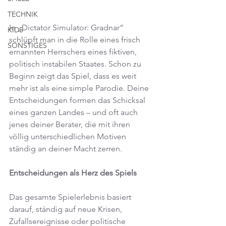
TECHNIK
In „Dictator Simulator: Gradnar“ 
KIDS
schlüpft man in die Rolle eines frisch 
SONSTIGES
ernannten Herrschers eines fiktiven, 
politisch instabilen Staates. Schon zu 
Beginn zeigt das Spiel, dass es weit 
mehr ist als eine simple Parodie. Deine 
Entscheidungen formen das Schicksal 
eines ganzen Landes – und oft auch 
jenes deiner Berater, die mit ihren 
völlig unterschiedlichen Motiven 
ständig an deiner Macht zerren.
Entscheidungen als Herz des Spiels
Das gesamte Spielerlebnis basiert 
darauf, ständig auf neue Krisen, 
Zufallsereignisse oder politische 