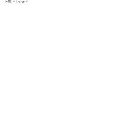
Fälle lohnt!
Ein satirischer Blick auf 