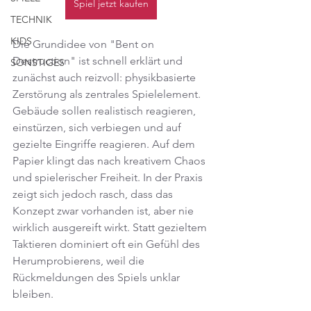
Spiel jetzt kaufen
TECHNIK
KIDS
Die Grundidee von "Bent on 
Destruction" ist schnell erklärt und 
SONSTIGES
zunächst auch reizvoll: physikbasierte 
Zerstörung als zentrales Spielelement. 
Gebäude sollen realistisch reagieren, 
einstürzen, sich verbiegen und auf 
gezielte Eingriffe reagieren. Auf dem 
Papier klingt das nach kreativem Chaos 
und spielerischer Freiheit. In der Praxis 
zeigt sich jedoch rasch, dass das 
Konzept zwar vorhanden ist, aber nie 
wirklich ausgereift wirkt. Statt gezieltem 
Taktieren dominiert oft ein Gefühl des 
Herumprobierens, weil die 
Rückmeldungen des Spiels unklar 
bleiben.