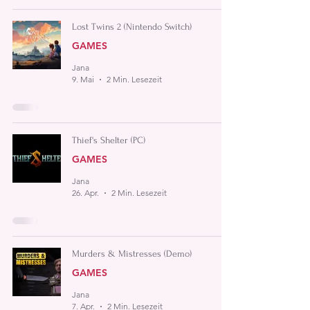
Lost Twins 2 (Nintendo Switch)
GAMES
Jana
9. Mai
2 Min. Lesezeit
Thief's Shelter (PC)
GAMES
Jana
26. Apr.
2 Min. Lesezeit
Murders & Mistresses (Demo)
GAMES
Jana
7. Apr.
2 Min. Lesezeit