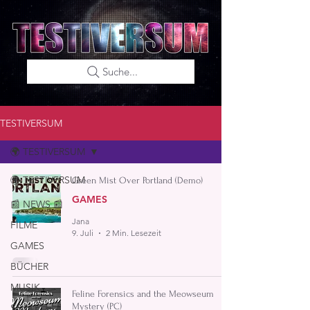
Suche...
TESTIVERSUM
🌍 TESTIVERSUM
🌍 TESTIVERSUM
Green Mist Over Portland (Demo)
GAMES
📰 NEWS 📰
Jana
FILME
9. Juli
2 Min. Lesezeit
GAMES
BÜCHER
MUSIK
Feline Forensics and the Meowseum
Mystery (PC)
SPIELE