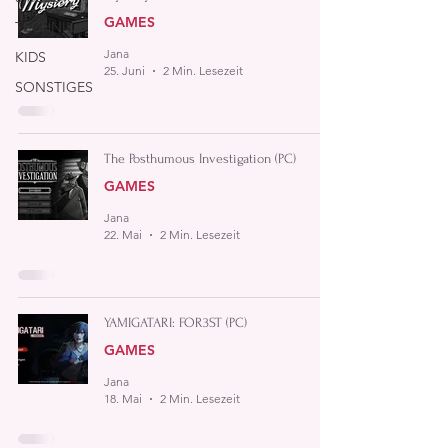
GAMES
TECHNIK
Jana
KIDS
25. Juni
2 Min. Lesezeit
SONSTIGES
The Posthumous Investigation (PC)
GAMES
Jana
22. Mai
2 Min. Lesezeit
YAMIGATARI: FOR3ST (PC)
GAMES
Jana
18. Mai
2 Min. Lesezeit