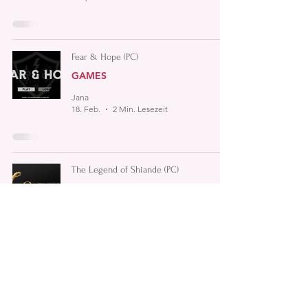
Fear & Hope (PC)
GAMES
Jana
18. Feb.
2 Min. Lesezeit
The Legend of Shiande (PC)
GAMES
Jana
3. Feb.
2 Min. Lesezeit
Simon the Sorcerer: Origins (PC)
GAMES