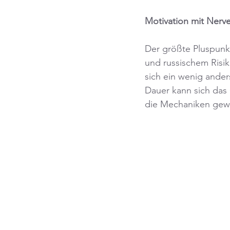
Motivation mit Nerve
Der größte Pluspunkt
und russischem Risik
sich ein wenig ander
Dauer kann sich das
die Mechaniken gew