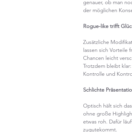
genauer, ob man noc
der möglichen Kons
Rogue-like trifft Glü
Zusätzliche Modifika
lassen sich Vorteile
Chancen leicht versc
Trotzdem bleibt klar
Kontrolle und Kontro
Schlichte Präsentatio
Optisch hält sich das
ohne große Highlight
etwas roh. Dafür läu
zugutekommt.