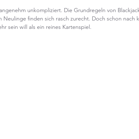
 angenehm unkompliziert. Die Grundregeln von Blackjack
 Neulinge finden sich rasch zurecht. Doch schon nach ku
hr sein will als ein reines Kartenspiel.