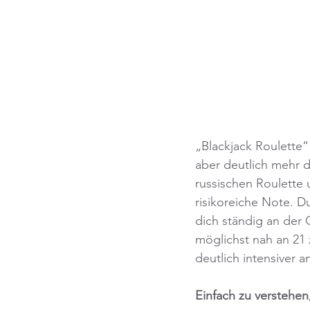
„Blackjack Roulette“ 
aber deutlich mehr d
russischen Roulette
risikoreiche Note. D
dich ständig an der 
möglichst nah an 21
deutlich intensiver a
Einfach zu verstehen