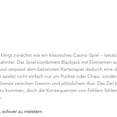
klingt zunächst wie ein klassisches Casino-Spiel – tatsäch
ahinter. Das Spiel kombiniert Blackjack mit Elementen 
 und verpasst dem bekannten Kartenspiel dadurch eine d
u spielst nicht einfach nur um Punkte oder Chips, sonde
Grenze zwischen Gewinn und plötzlichem Aus. Das Ziel bl
 zu kommen, doch die Konsequenzen von Fehlern fühlen 
n.
, schwer zu meistern