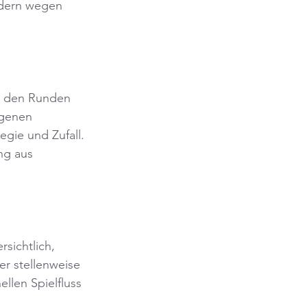
ndern wegen 
en den Runden 
igenen 
egie und Zufall.
ng aus 
rsichtlich, 
er stellenweise 
llen Spielfluss 