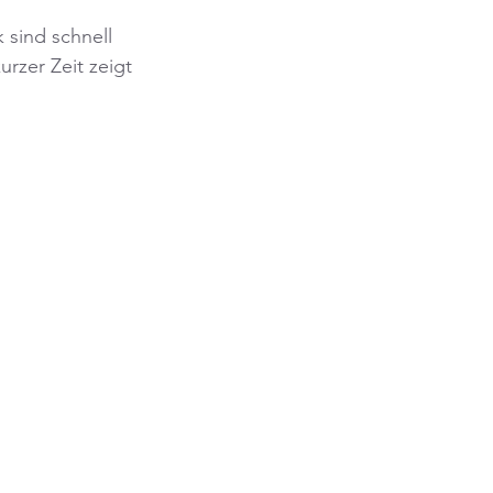
 sind schnell 
rzer Zeit zeigt 