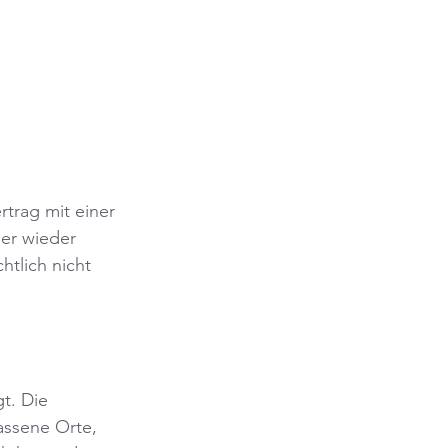
trag mit einer 
er wieder 
tlich nicht 
t. Die 
assene Orte, 