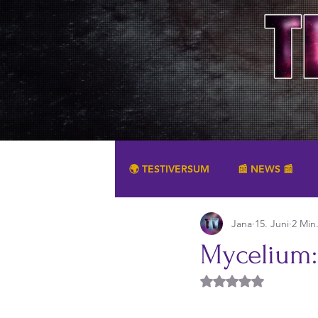
🌍 TESTIVERSUM
📰 NEWS 📰
Jana
15. Juni
2 Min
SONSTIGES
Mycelium: 
Mit NaN von 5 Ster