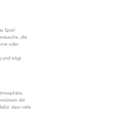
s Spiel 
eräusche, die 
erne oder 
 und trägt 
Atmosphäre. 
rstützen die 
ür, dass viele 