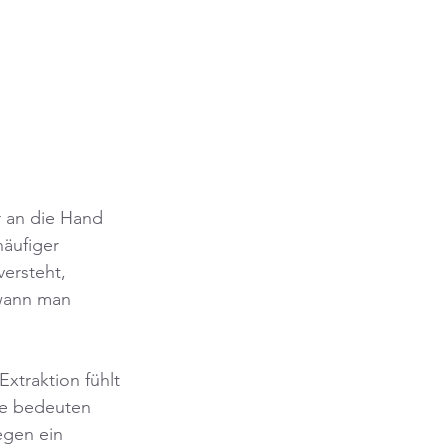
r an die Hand 
äufiger 
versteht, 
 wann man 
xtraktion fühlt 
de bedeuten 
gen ein 