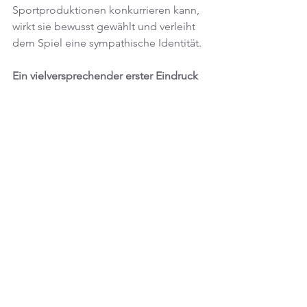
Sportproduktionen konkurrieren kann, 
wirkt sie bewusst gewählt und verleiht 
dem Spiel eine sympathische Identität.
Ein vielversprechender erster Eindruck
Die Demo von „Football Club Inside“ 
vermittelt einen interessanten Eindruck 
davon, wie sich ein Fußballspiel 
anfühlen kann, wenn der Fokus stärker 
auf Geschichten und 
Entscheidungen gelegt wird. Gerade 
die zahlreichen Dialoge und 
Situationen machen neugierig darauf, 
wie sich eine komplette Saison im 
fertigen Spiel entwickeln könnte.
Natürlich merkt man noch, dass es sich 
um ein kleineres Projekt handelt und 
dass manche Systeme noch recht 