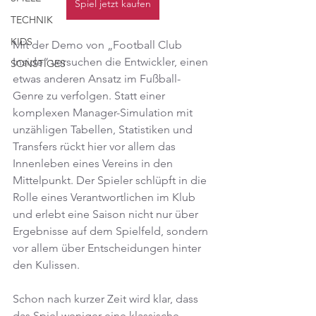
Spiel jetzt kaufen
TECHNIK
KIDS
Mit der Demo von „Football Club 
Inside“ versuchen die Entwickler, einen 
SONSTIGES
etwas anderen Ansatz im Fußball-
Genre zu verfolgen. Statt einer 
komplexen Manager-Simulation mit 
unzähligen Tabellen, Statistiken und 
Transfers rückt hier vor allem das 
Innenleben eines Vereins in den 
Mittelpunkt. Der Spieler schlüpft in die 
Rolle eines Verantwortlichen im Klub 
und erlebt eine Saison nicht nur über 
Ergebnisse auf dem Spielfeld, sondern 
vor allem über Entscheidungen hinter 
den Kulissen.
Schon nach kurzer Zeit wird klar, dass 
das Spiel weniger eine klassische 