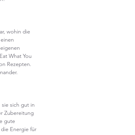
ar, wohin die 
 einen 
 eigenen 
"Eat What You 
 von Rezepten. 
inander.
sie sich gut in 
er Zubereitung 
e gute 
die Energie für 