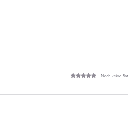
Mit 0 von 5 Sternen bewe
Noch keine Rat
Erklärs mir als wäre ich 5 - Der
Volde
menschliche Körper
Biogr