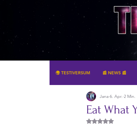
🌍 TESTIVERSUM
📰 NEWS 📰
Jana
6. Apr.
2 Min.
SONSTIGES
Eat What 
Mit NaN von 5 Ster