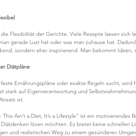
lexibel
t die Flexibilität der Gerichte. Viele Rezepte lassen sich l
man gerade Lust hat oder was man zuhause hat. Dadurch
nkend, sondern eher inspirierend. Man bekommt Ideen, 
ger Diätpläne
feste Ernährungspläne oder exakte Regeln sucht, wird hi
zt stark auf Eigenverantwortung und Selbstwahrnehmung,
nsatz ist.
is Ain’t a Diet, It’s a Lifestyle" ist ein motivierendes Bu
 Diätdenken lösen möchten. Es bietet keine schnellen L
igen und realistischen Weg zu einem gesünderen Umgan