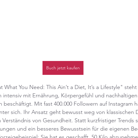
Buch jetzt kaufen
What You Need: This Ain’t a Diet, It’s a Lifestyle" steht
h intensiv mit Ernährung, Körpergefühl und nachhaltigen
eschäftigt. Mit fast 400.000 Followern auf Instagram ha
ter sich. Ihr Ansatz geht bewusst weg von klassischen D
Verständnis von Gesundheit. Statt kurzfristiger Trends se
rungen und ein besseres Bewusstsein für die eigenen Be
Vorzeigebeispiel: Sie hat es geschafft, 50 Kilo abzunehm