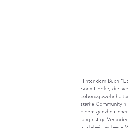
Hinter dem Buch "Eat 
Anna Lippke, die sic
Lebensgewohnheiten b
starke Community hin
einem ganzheitlichen 
langfristige Verände
ist dabei das beste 