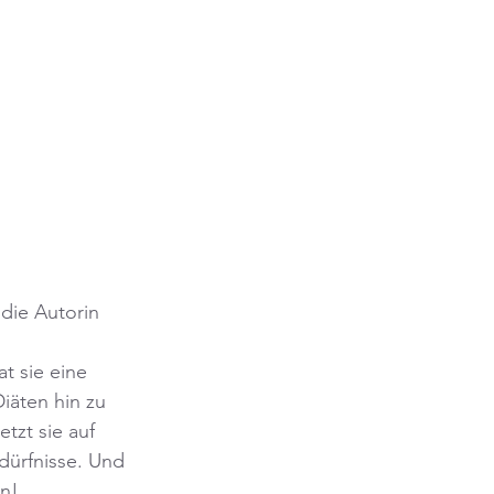
 die Autorin 
 
t sie eine 
iäten hin zu 
tzt sie auf 
dürfnisse. Und 
en!