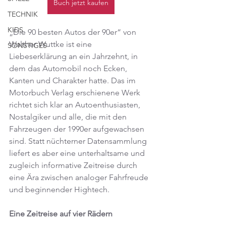
Buch jetzt kaufen
TECHNIK
KIDS
„Die 90 besten Autos der 90er“ von 
Walther Wuttke ist eine 
SONSTIGES
Liebeserklärung an ein Jahrzehnt, in 
dem das Automobil noch Ecken, 
Kanten und Charakter hatte. Das im 
Motorbuch Verlag erschienene Werk 
richtet sich klar an Autoenthusiasten, 
Nostalgiker und alle, die mit den 
Fahrzeugen der 1990er aufgewachsen 
sind. Statt nüchterner Datensammlung 
liefert es aber eine unterhaltsame und 
zugleich informative Zeitreise durch 
eine Ära zwischen analoger Fahrfreude 
und beginnender Hightech.
Eine Zeitreise auf vier Rädern