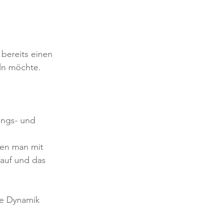
bereits einen 
eln möchte.
tungs- und 
 
en man mit 
auf und das 
e Dynamik 