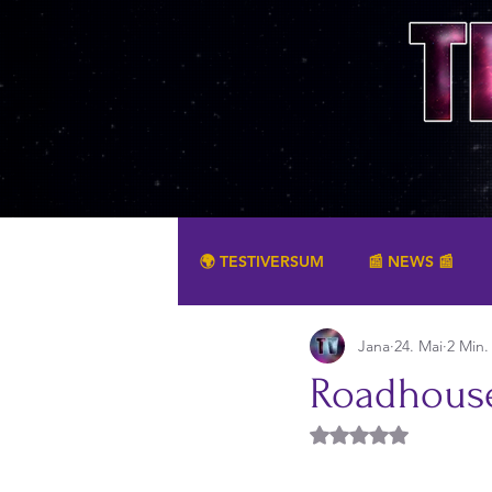
🌍 TESTIVERSUM
📰 NEWS 📰
Jana
24. Mai
2 Min.
SONSTIGES
Roadhouse
Mit NaN von 5 Ster