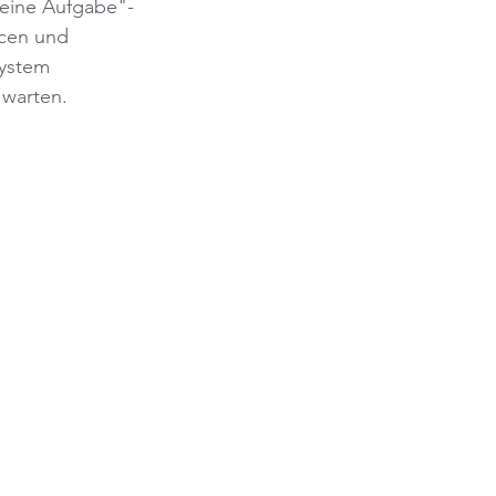
 eine Aufgabe"-
rcen und 
system 
 warten. 