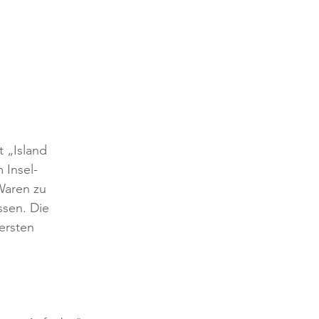
 „Island 
 Insel-
Waren zu 
ssen. Die 
ersten 