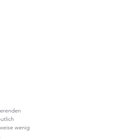
ierenden 
tlich 
lweise wenig 
.