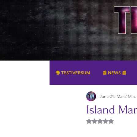
🌍 TESTIVERSUM
📰 NEWS 📰
Jana
21. Mai
2 Min.
SONSTIGES
Island Mar
Mit NaN von 5 Ster