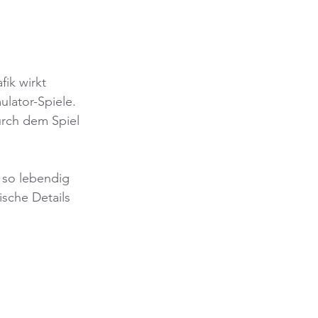
ik wirkt 
lator-Spiele. 
urch dem Spiel 
r so lebendig 
ische Details 