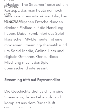
„Hacked: The Streamer“ setzt auf ein 
TECHNIK
Konzept, das man heute nur noch 
KIDS
selten sieht: ein interaktiver Film, bei 
dem die eigenen Entscheidungen 
SONSTIGES
direkten Einfluss auf die Handlung 
haben. Dabei kombiniert das Spiel 
klassische FMV-Elemente mit einer 
modernen Streaming-Thematik rund 
um Social Media, Online-Hass und 
digitale Gefahren. Genau diese 
Mischung macht das Spiel 
überraschend interessant.
Streaming trifft auf Psychothriller
Die Geschichte dreht sich um eine 
Streamerin, deren Leben plötzlich 
komplett aus dem Ruder läuft. 