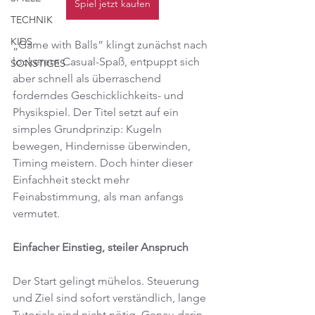
Spiel jetzt kaufen
TECHNIK
KIDS
„Game with Balls“ klingt zunächst nach 
lockerem Casual-Spaß, entpuppt sich 
SONSTIGES
aber schnell als überraschend 
forderndes Geschicklichkeits- und 
Physikspiel. Der Titel setzt auf ein 
simples Grundprinzip: Kugeln 
bewegen, Hindernisse überwinden, 
Timing meistern. Doch hinter dieser 
Einfachheit steckt mehr 
Feinabstimmung, als man anfangs 
vermutet.
Einfacher Einstieg, steiler Anspruch
Der Start gelingt mühelos. Steuerung 
und Ziel sind sofort verständlich, lange 
Tutorials sind nicht nötig. Genau darin 