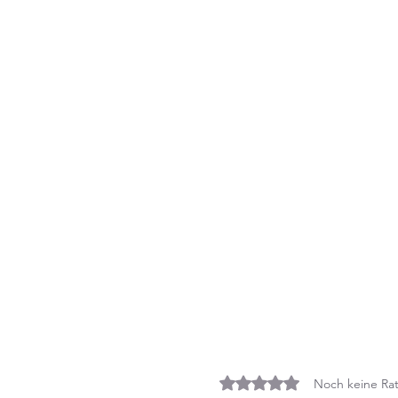
Mit 0 von 5 Sternen bewe
Noch keine Rat