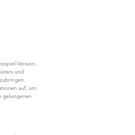
eospiel-Version. 
hüters und 
zubringen. 
tionen auf, um 
n gelungenen 