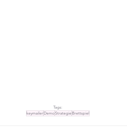
Tags:
keymailer
Demo
Strategie
Brettspiel