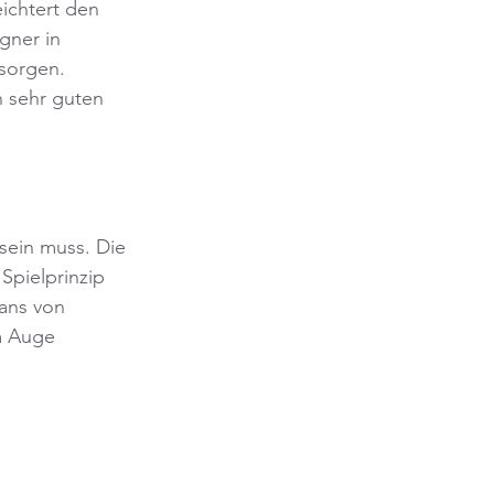
ichtert den 
gner in 
sorgen. 
n sehr guten 
sein muss. Die 
pielprinzip 
ans von 
m Auge 