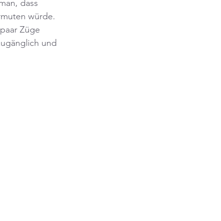
man, dass 
rmuten würde. 
 paar Züge 
zugänglich und 