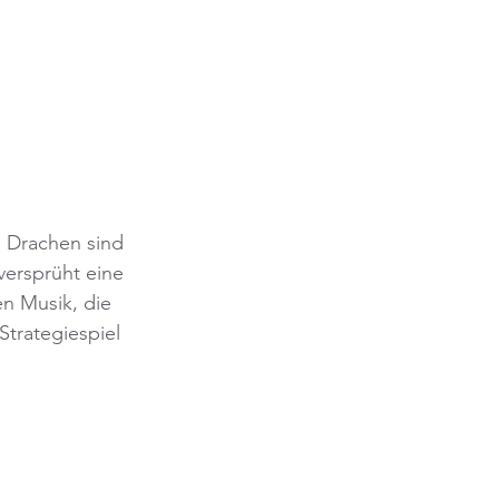
n Drachen sind 
versprüht eine 
n Musik, die 
trategiespiel 