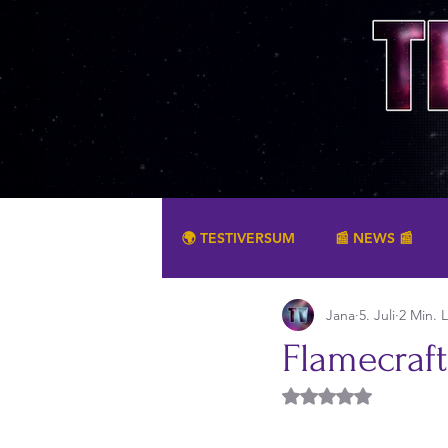
🌍 TESTIVERSUM
📰 NEWS 📰
Jana
5. Juli
2 Min. 
SONSTIGES
Flamecraf
Mit NaN von 5 Ster