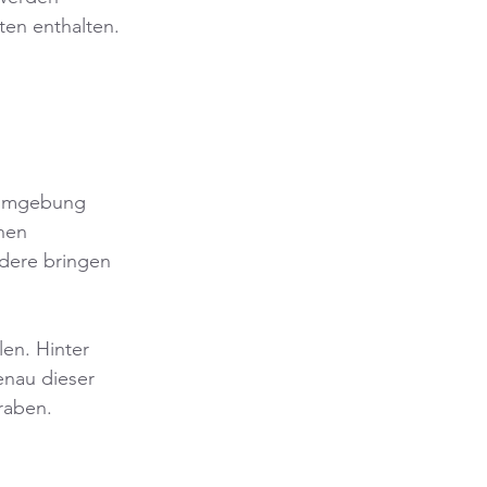
en enthalten. 
 
e Umgebung 
hen 
ndere bringen 
en. Hinter 
nau dieser 
raben.