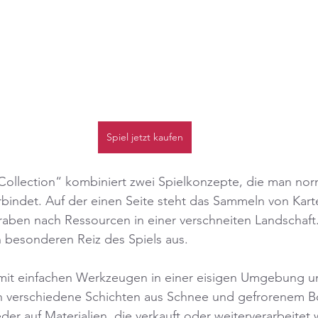
Spiel jetzt kaufen
Collection“ kombiniert zwei Spielkonzepte, die man nor
rbindet. Auf der einen Seite steht das Sammeln von Karte
raben nach Ressourcen in einer verschneiten Landschaft
besonderen Reiz des Spiels aus.
 mit einfachen Werkzeugen in einer eisigen Umgebung un
ch verschiedene Schichten aus Schnee und gefrorenem B
er auf Materialien, die verkauft oder weiterverarbeitet