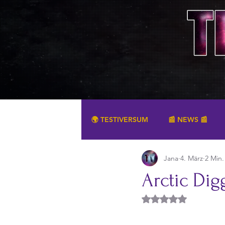
🌍 TESTIVERSUM
📰 NEWS 📰
Jana
4. März
2 Min.
SONSTIGES
Arctic Dig
Mit NaN von 5 Ster