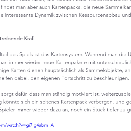
 findet man aber auch Kartenpacks, die neue Sammelkart
ne interessante Dynamik zwischen Ressourcenabbau und
treibende Kraft
ndteil des Spiels ist das Kartensystem. Während man di
man immer wieder neue Kartenpakete mit unterschiedlic
inige Karten dienen hauptsächlich als Sammelobjekte, a
 helfen dabei, den eigenen Fortschritt zu beschleunigen.
orgt dafür, dass man ständig motiviert ist, weiterzuspiel
 könnte sich ein seltenes Kartenpack verbergen, und ge
pieler immer wieder dazu an, noch ein Stück tiefer zu g
com/watch?v=gi7Ig4abm_A