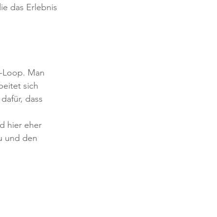
e das Erlebnis 
y-Loop. Man 
eitet sich 
dafür, dass 
d hier eher 
au und den 