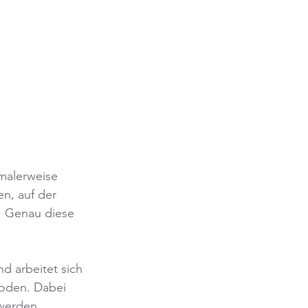
malerweise 
n, auf der 
. Genau diese 
d arbeitet sich 
oden. Dabei 
 werden 