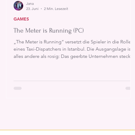
Jana
23. Juni
2 Min. Lesezeit
GAMES
The Meter is Running (PC)
„The Meter is Running“ versetzt die Spieler in die Rolle
eines Taxi-Dispatchers in Istanbul. Die Ausgangslage ist
alles andere als rosig: Das geerbte Unternehmen steckt
tief in den Schulden, und innerhalb von nur 15 Tagen
muss genügend Geld verdient werden, um die Pleite
abzuwenden. Dabei werden Fahrer eingestellt, Aufträge
verteilt und ständig neue Probleme gelöst.