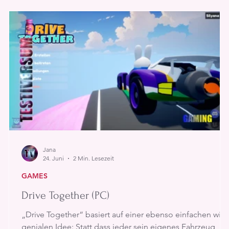
verbinden.
Jana
24. Juni
2 Min. Lesezeit
GAMES
Drive Together (PC)
„Drive Together“ basiert auf einer ebenso einfachen wie
genialen Idee: Statt dass jeder sein eigenes Fahrzeug