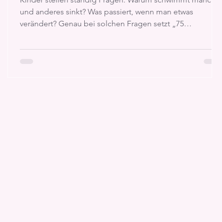
und anderes sinkt? Was passiert, wenn man etwas
h
verändert? Genau bei solchen Fragen setzt „75
supercoole Schätz-Experimente für zu Hause“ aus dem
moses. Verlag an. Das Kartenset verfolgt einen etwas
anderen Ansatz als viele klassische Experimentierbücher:
Bevor ausprobiert wird, sollen die jungen Forscherinnen
und Forscher zunächst schätzen, was passieren könnte.