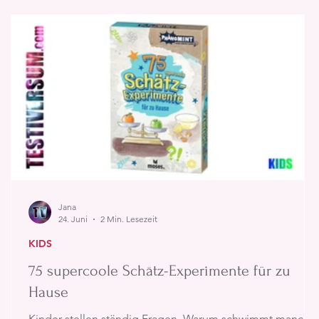
Jana
24. Juni
2 Min. Lesezeit
KIDS
75 supercoole Schätz-Experimente für zu
Hause
Kinder stellen ständig Fragen. Warum schwimmt manche