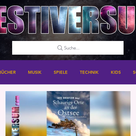
Suche...
BÜCHER
MUSIK
SPIELE
TECHNIK
KIDS
S