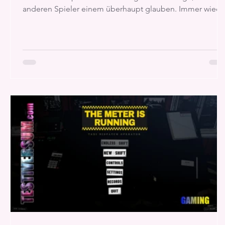
anderen Spieler einem überhaupt glauben. Immer wiede
werden Karten abgelegt, Behauptungen aufgestellt und
Mitspieler verdächtigt. Wer eine Lüge durchschaut, kann
sich einen Vorteil verschaffen. Wer falsch liegt, muss die
Konsequenzen tragen – und die können tödlich sein.