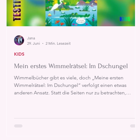
Jana
29. Juni
2 Min. Lesezeit
KIDS
Mein erstes Wimmelrätsel: Im Dschungel
Wimmelbücher gibt es viele, doch „Meine ersten
Wimmelrätsel: Im Dschungel“ verfolgt einen etwas
anderen Ansatz. Statt die Seiten nur zu betrachten,
werden Kinder aktiv dazu eingeladen, nach bestimmten
Tieren, Gegenständen oder Details zu suchen. Dadurch
entsteht schnell das Gefühl, selbst auf einer kleinen
Expedition durch den Dschungel unterwegs zu sein.