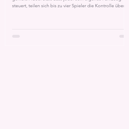
r
steuert, teilen sich bis zu vier Spieler die Kontrolle über
ein einziges Auto. Einer lenkt nach links, ein anderer nac
rechts, ein dritter gibt Gas und der vierte bremst. Um
überhaupt ans Ziel zu kommen, müssen alle perfekt
zusammenarbeiten.