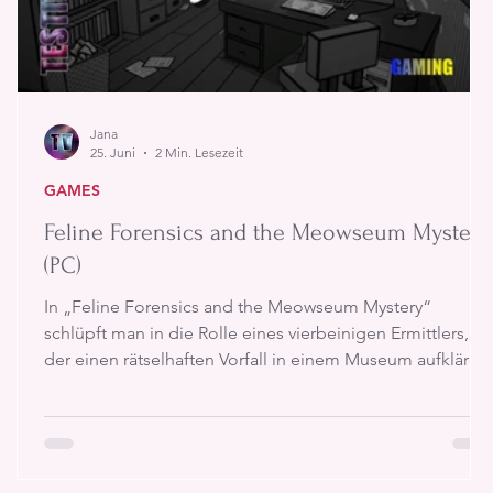
Jana
25. Juni
2 Min. Lesezeit
GAMES
Feline Forensics and the Meowseum Mystery
(PC)
In „Feline Forensics and the Meowseum Mystery“
schlüpft man in die Rolle eines vierbeinigen Ermittlers,
der einen rätselhaften Vorfall in einem Museum aufklären
soll. Was zunächst wie ein gewöhnlicher Diebstahl wirkt,
entwickelt sich schnell zu einem deutlich größeren Fall.
Verdächtige Besucher, seltsame Hinweise und immer
neue Fragen sorgen dafür, dass man der Lösung Stück fü
Stück näherkommt.