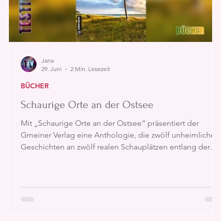
Jana
29. Juni
2 Min. Lesezeit
BÜCHER
Schaurige Orte an der Ostsee
Mit „Schaurige Orte an der Ostsee“ präsentiert der
Gmeiner Verlag eine Anthologie, die zwölf unheimliche
Geschichten an zwölf realen Schauplätzen entlang der
Ostseeküste von Schleswig über Lübeck bis nach
Greifswald vereint. Herausgegeben wurde der Band von
Lutz Kreutzer, die einzelnen Geschichten stammen von
verschiedenen Autorinnen und Autoren. Gemeinsam ist
ihnen die Idee, reale Orte mit düsteren Legenden,
historischen Ereignissen und fiktiven Schicksalen zu