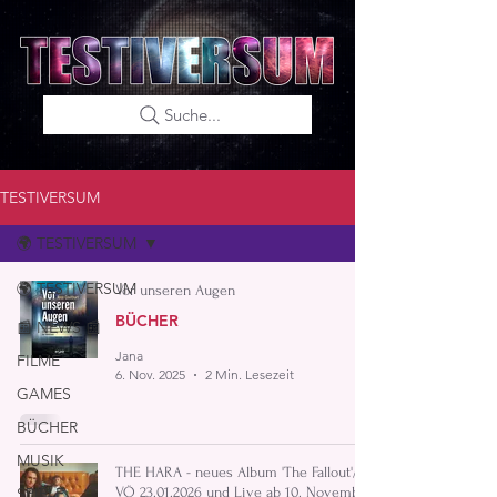
Suche...
TESTIVERSUM
🌍 TESTIVERSUM
🌍 TESTIVERSUM
Vor unseren Augen
BÜCHER
📰 NEWS 📰
Jana
FILME
6. Nov. 2025
2 Min. Lesezeit
GAMES
BÜCHER
MUSIK
THE HARA - neues Album 'The Fallout'/
SPIELE
VÖ 23.01.2026 und Live ab 10. November