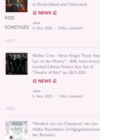
in Deutschland und Österreich
TECHNIK
📰 NEWS 📰
KIDS
Jana
SONSTIGES
5. Nov. 2025
3 Min. Lesezeit
Mötley Crüe - Neue Single “Keep Your
Eye on the Money” - 40th Anniversary
Limited Edition Deluxe Box Set of
"Theatre of Pain" am 28.11.2025
📰 NEWS 📰
Jana
5. Nov. 2025
1 Min. Lesezeit
"Mindset wie ein Champion" neu bei
Müller Rüschlikon: Erfolgsgeheimnisse
der Reitstars