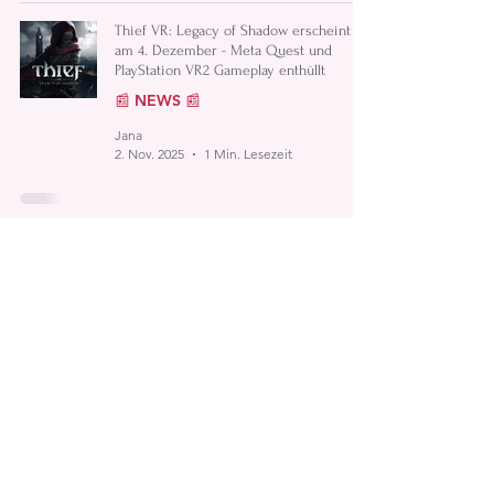
Thief VR: Legacy of Shadow erscheint
am 4. Dezember - Meta Quest und
PlayStation VR2 Gameplay enthüllt
📰 NEWS 📰
Jana
2. Nov. 2025
1 Min. Lesezeit
Walk of Life (Early Access)
GAMES
Jana
2. Nov. 2025
2 Min. Lesezeit
ATARI 2600+ PAC-MAN Edition jetzt
erhältlich
📰 NEWS 📰