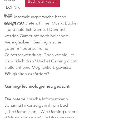
Buch jetzt kaufen
TECHNIK
KIDS
Die Unterhaltungsbranche hat so 
einiges zu bieten: Filme, Musik, Bücher 
SONSTIGES
– und natürlich Games! Dennoch 
werden Gamer oft noch belächelt. 
Viele glauben, Gaming mache 
„dumm“ oder sei reine 
Zeitverschwendung. Doch wie viel ist 
da wirklich dran? Und ist Gaming nicht 
vielleicht eine Möglichkeit, gewisse 
Fähigkeiten zu fördern?
Gaming-Technologie neu gedacht
Die österreichische Informatikerin 
Johanna Pirker zeigt in ihrem Buch 
„The Game is on – Wie Gaming unsere 
Welt revolutioniert“, welches enorme 