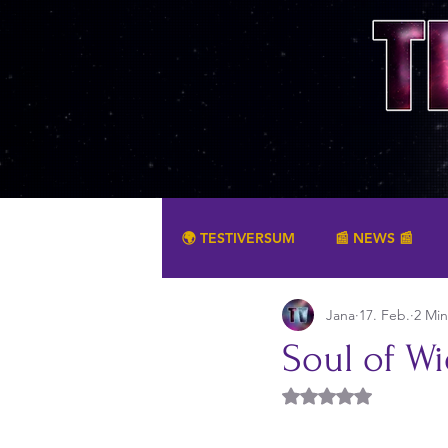
🌍 TESTIVERSUM
📰 NEWS 📰
Jana
17. Feb.
2 Min
SONSTIGES
Soul of W
Mit NaN von 5 Ster