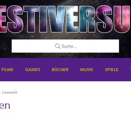
Suche...
FILME
GAMES
BÜCHER
MUSIK
SPIELE
. Lesezeit
ien
nen bewertet.