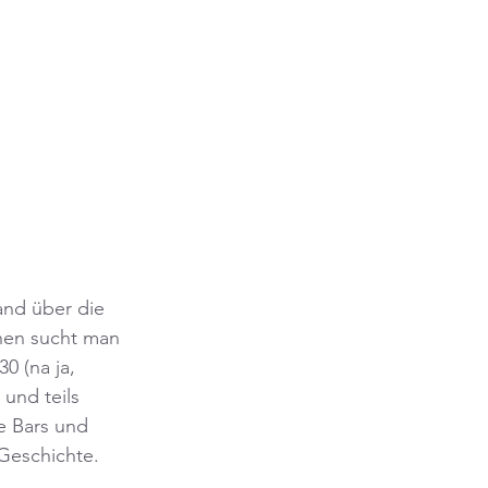
and über die 
hen sucht man 
0 (na ja, 
und teils 
e Bars und 
Geschichte.