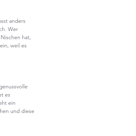
sst anders 
sch. Wer 
Nischen hat, 
in, weil es 
genussvolle 
t es 
ht ein 
ehen und diese 