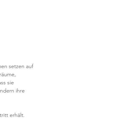
men setzen auf 
nräume, 
s sie 
ndern ihre 
tt erhält. 