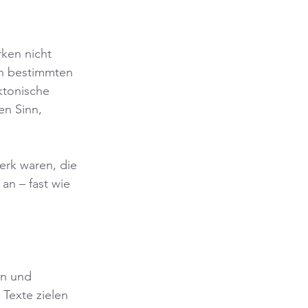
rken nicht 
nen bestimmten 
ktonische 
en Sinn, 
rk waren, die 
an – fast wie 
en und 
Texte zielen 