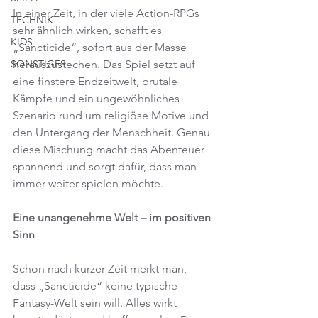
In einer Zeit, in der viele Action-RPGs 
TECHNIK
sehr ähnlich wirken, schafft es 
KIDS
„Sancticide“, sofort aus der Masse 
herauszustechen. Das Spiel setzt auf 
SONSTIGES
eine finstere Endzeitwelt, brutale 
Kämpfe und ein ungewöhnliches 
Szenario rund um religiöse Motive und 
den Untergang der Menschheit. Genau 
diese Mischung macht das Abenteuer 
spannend und sorgt dafür, dass man 
immer weiter spielen möchte.
Eine unangenehme Welt – im positiven 
Sinn
Schon nach kurzer Zeit merkt man, 
dass „Sancticide“ keine typische 
Fantasy-Welt sein will. Alles wirkt 