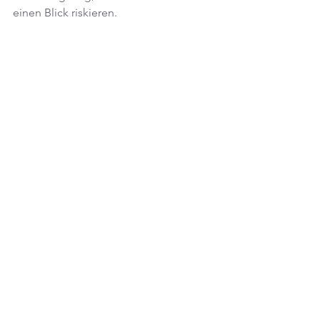
einen Blick riskieren.
Düsteres Action-RPG mit 