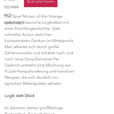
Spiel jetzt kaufen
TECHNIK
KIDS
Das Spiel Mosaic of the Strange 
verbindet klassische Logikrätsel mit 
SONSTIGES
einer Ermittlergeschichte. Statt 
schneller Action steht hier 
konzentriertes Denken im Mittelpunkt. 
Man arbeitet sich durch große 
Zahlenmosaike und schaltet nach und 
nach neue Story-Elemente frei. 
Dadurch entsteht eine Mischung aus 
Puzzle-Herausforderung und narrativer 
Neugier, die sich deutlich von 
typischen Rätselspielen abhebt.
Logik statt Glück
Im Zentrum stehen großflächige 
Rasterrätsel, die nach klaren 