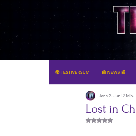
🌍 TESTIVERSUM
📰 NEWS 📰
Jana
2. Juni
2 Min. 
SONSTIGES
Lost in Ch
Mit NaN von 5 Ster