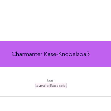
Charmanter Käse-Knobelspaß
Tags:
keymailer
Rätselspiel