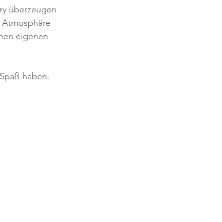
tory überzeugen 
e Atmosphäre 
inen eigenen 
n Spaß haben.