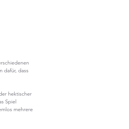
erschiedenen 
 dafür, dass 
er hektischer 
s Spiel 
lemlos mehrere 