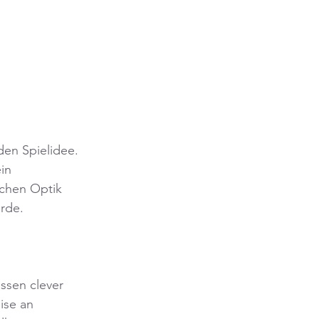
en Spielidee. 
in 
chen Optik 
rde.
ssen clever 
ise an 