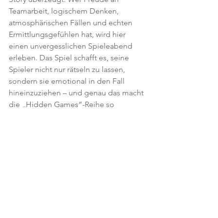
Teamarbeit, logischem Denken, 
atmosphärischen Fällen und echten 
Ermittlungsgefühlen hat, wird hier 
einen unvergesslichen Spieleabend 
erleben. Das Spiel schafft es, seine 
Spieler nicht nur rätseln zu lassen, 
sondern sie emotional in den Fall 
hineinzuziehen – und genau das macht 
die „Hidden Games“-Reihe so 
einzigartig.
„Glutspur“ gehört inhaltlich definitiv zu 
den starken Titeln der Serie. Ein kleiner 
Kritikpunkt bleibt dennoch: Diesmal 
hätte ein wenig mehr Humor nicht 
geschadet. Zwar gibt es eine 
charmante Anspielung auf die Mutter 
des Kommissars, aber insgesamt hätte 
ein bisschen mehr Witz dem Fall 