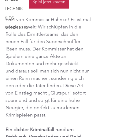
Spiel jetzt kaufen
TECHNIK
KIDS
Post von Kommissar Hahnke! Es ist mal 
wieder soweit: Wir schlüpfen in die 
SONSTIGES
Rolle des Ermittlerteams, das den 
neuen Fall für den Superschnüffler 
lösen muss. Der Kommissar hat den 
Spielern eine ganze Akte an 
Dokumenten und mehr geschickt – 
und daraus soll man sich nun nicht nur 
einen Reim machen, sondern gleich 
den oder die Täter finden. Diese Art 
von Einstieg macht „Glutspur“ sofort 
spannend und sorgt für eine hohe 
Neugier, die perfekt zu modernen 
Krimispielen passt.
Ein dichter Kriminalfall rund um 
Stahlwerk, Verschwinden und Gold