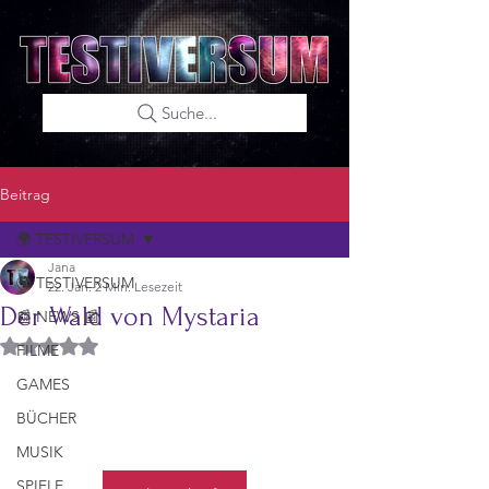
Suche...
Beitrag
🌍 TESTIVERSUM
Jana
🌍 TESTIVERSUM
22. Jan.
2 Min. Lesezeit
Der Wald von Mystaria
📰 NEWS 📰
Mit NaN von 5 Sternen bewertet.
FILME
GAMES
BÜCHER
MUSIK
SPIELE