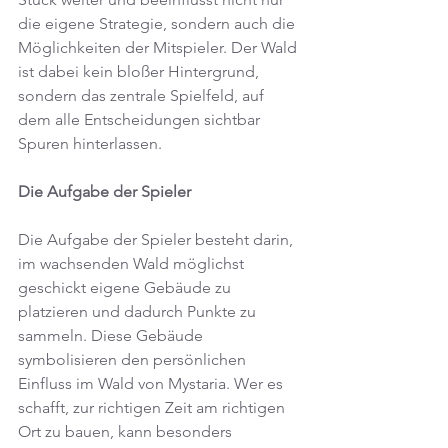
die eigene Strategie, sondern auch die 
Möglichkeiten der Mitspieler. Der Wald 
ist dabei kein bloßer Hintergrund, 
sondern das zentrale Spielfeld, auf 
dem alle Entscheidungen sichtbar 
Spuren hinterlassen.
Die Aufgabe der Spieler
Die Aufgabe der Spieler besteht darin, 
im wachsenden Wald möglichst 
geschickt eigene Gebäude zu 
platzieren und dadurch Punkte zu 
sammeln. Diese Gebäude 
symbolisieren den persönlichen 
Einfluss im Wald von Mystaria. Wer es 
schafft, zur richtigen Zeit am richtigen 
Ort zu bauen, kann besonders 