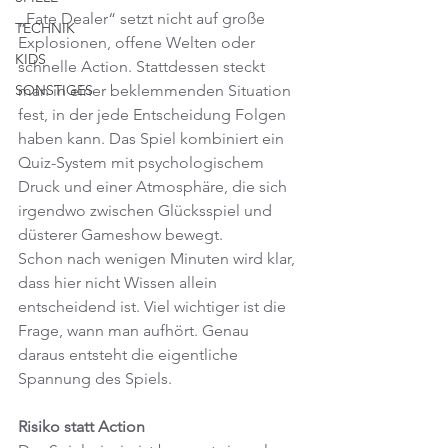
„Fate Dealer“ setzt nicht auf große 
TECHNIK
Explosionen, offene Welten oder 
KIDS
schnelle Action. Stattdessen steckt 
man in einer beklemmenden Situation 
SONSTIGES
fest, in der jede Entscheidung Folgen 
haben kann. Das Spiel kombiniert ein 
Quiz-System mit psychologischem 
Druck und einer Atmosphäre, die sich 
irgendwo zwischen Glücksspiel und 
düsterer Gameshow bewegt.
Schon nach wenigen Minuten wird klar, 
dass hier nicht Wissen allein 
entscheidend ist. Viel wichtiger ist die 
Frage, wann man aufhört. Genau 
daraus entsteht die eigentliche 
Spannung des Spiels.
Risiko statt Action