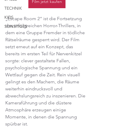
Film jetzt kaufen
TECHNIK
KIDS
„Escape Room 2“ ist die Fortsetzung 
des erfolgreichen Horror-Thrillers, in 
SONSTIGES
dem eine Gruppe Fremder in tödliche 
Rätselräume gesperrt wird. Der Film 
setzt erneut auf ein Konzept, das 
bereits im ersten Teil für Nervenkitzel 
sorgte: clever gestaltete Fallen, 
psychologische Spannung und ein 
Wettlauf gegen die Zeit. Rein visuell 
gelingt es den Machern, die Räume 
weiterhin eindrucksvoll und 
abwechslungsreich zu inszenieren. Die 
Kameraführung und die düstere 
Atmosphäre erzeugen einige 
Momente, in denen die Spannung 
spürbar ist.