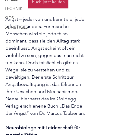
Buch jetzt kaufen
TECHNIK
KIDS
Angst – jeder von uns kennt sie, jeder 
erlebt sie anders. Für manche 
SONSTIGES
Menschen wird sie jedoch so 
dominant, dass sie den Alltag stark 
beeinflusst. Angst scheint oft ein 
Gefühl zu sein, gegen das man nichts 
tun kann. Doch tatsächlich gibt es 
Wege, sie zu verstehen und zu 
bewältigen. Der erste Schritt zur 
Angstbewältigung ist das Erkennen 
ihrer Ursachen und Mechanismen. 
Genau hier setzt das im Goldegg 
Verlag erschienene Buch „Das Ende 
der Angst“ von Dr. Marcus Täuber an.
Neurobiologe mit Leidenschaft für 
mentale Stärke