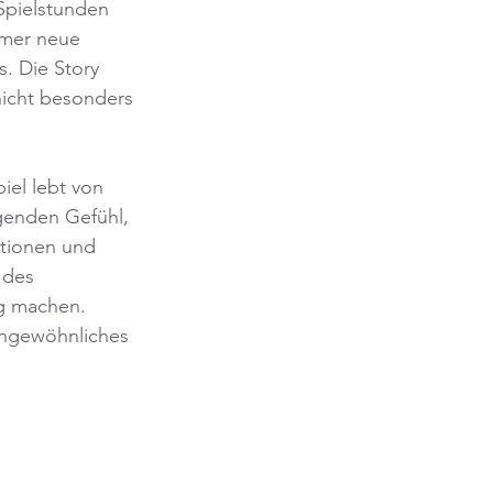
Spielstunden 
mmer neue 
. Die Story 
nicht besonders 
iel lebt von 
genden Gefühl, 
ationen und 
 des 
ng machen. 
ungewöhnliches 