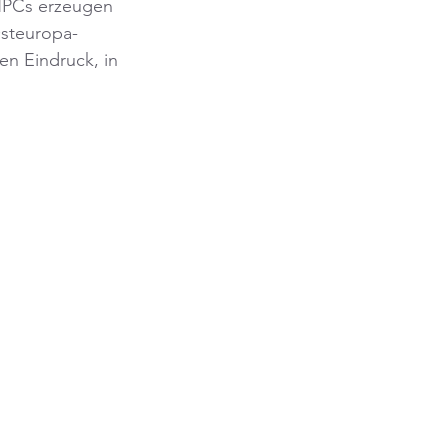
 NPCs erzeugen 
Osteuropa-
n Eindruck, in 