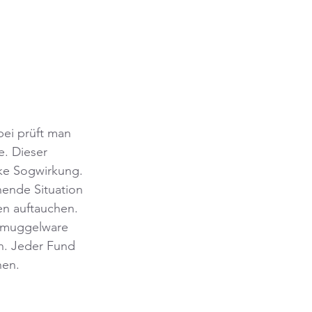
bei prüft man 
e. Dieser 
rke Sogwirkung. 
ende Situation 
en auftauchen. 
hmuggelware 
rn. Jeder Fund 
hen.