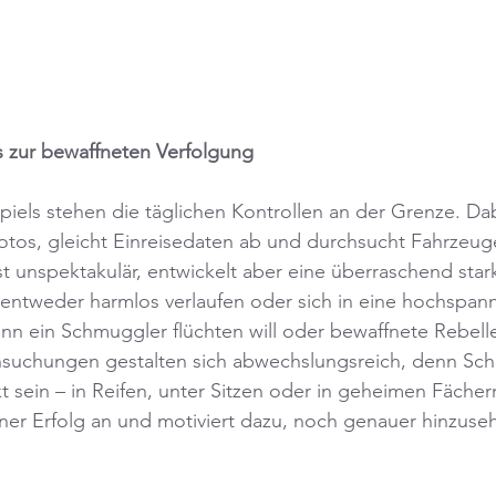
s zur bewaffneten Verfolgung
piels stehen die täglichen Kontrollen an der Grenze. Da
Fotos, gleicht Einreisedaten ab und durchsucht Fahrzeug
st unspektakulär, entwickelt aber eine überraschend sta
entweder harmlos verlaufen oder sich in eine hochspann
nn ein Schmuggler flüchten will oder bewaffnete Rebell
hsuchungen gestalten sich abwechslungsreich, denn Sc
kt sein – in Reifen, unter Sitzen oder in geheimen Fäche
leiner Erfolg an und motiviert dazu, noch genauer hinzuse