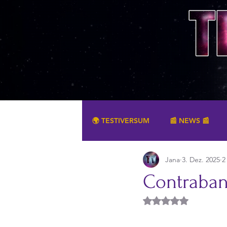
🌍 TESTIVERSUM
📰 NEWS 📰
Jana
3. Dez. 2025
2
SONSTIGES
Contraband
Mit NaN von 5 Ster