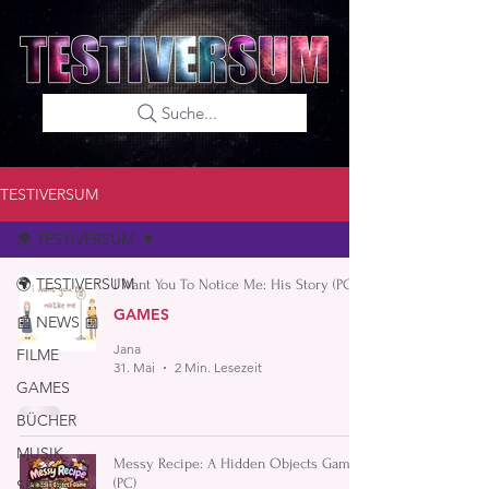
Suche...
TESTIVERSUM
🌍 TESTIVERSUM
🌍 TESTIVERSUM
I Want You To Notice Me: His Story (PC)
GAMES
📰 NEWS 📰
Jana
FILME
31. Mai
2 Min. Lesezeit
GAMES
BÜCHER
MUSIK
Messy Recipe: A Hidden Objects Game
(PC)
SPIELE