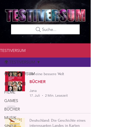
Suche...
TESTIVERSUM
🌍 TESTIVERSUM
🌍 TESTIVERSUM
Für eine bessere Welt
BÜCHER
📰 NEWS 📰
Jana
FILME
17. Juli
2 Min. Lesezeit
GAMES
BÜCHER
MUSIK
Deutschland: Die Geschichte eines
interessanten Landes in Karten
SPIELE