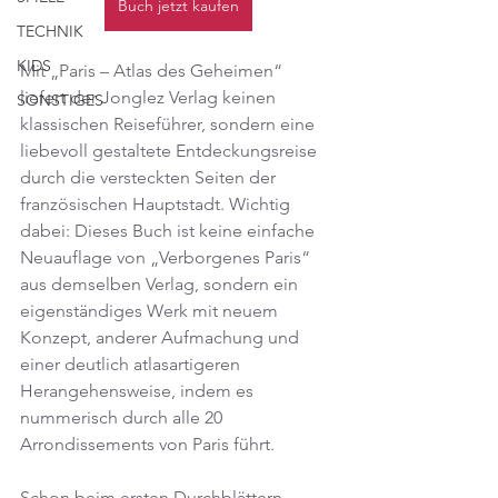
Buch jetzt kaufen
TECHNIK
KIDS
Mit „Paris – Atlas des Geheimen“ 
liefer
t der Jonglez Verlag keinen 
SONSTIGES
klassis
chen Reiseführer, sondern eine 
liebevoll gestaltete Entdeckungsreise 
durch die versteckten Seiten der 
französischen Hauptstadt. Wichtig 
dabei: Dieses Buch ist keine einfache 
Neuauflage von „Verborgenes Paris“ 
aus demselben Verlag, sondern ein 
eigenständiges Werk mit neuem 
Konzept, anderer Aufmachung und 
einer deutlich atlasartigeren 
Herangehensweise, indem es 
nummerisch durch alle 20 
Arrondissements von Paris führt.
Schon beim ersten Durchblättern 