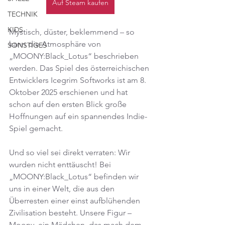
Auf Steam kaufen
TECHNIK
KIDS
Mystisch, düster, beklemmend – so 
kann die Atmosphäre von 
SONSTIGES
„MOONY:Black_Lotus“ beschrieben 
werden. Das Spiel des österreichischen 
Entwicklers Icegrim Softworks ist am 8. 
Oktober 2025 erschienen und hat 
schon auf den ersten Blick große 
Hoffnungen auf ein spannendes Indie-
Spiel gemacht.
Und so viel sei direkt verraten: Wir 
wurden nicht enttäuscht! Bei 
„MOONY:Black_Lotus“ befinden wir 
uns in einer Welt, die aus den 
Überresten einer einst aufblühenden 
Zivilisation besteht. Unsere Figur – 
Moony, ein Mädchen, das mach dem 