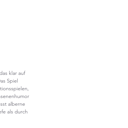
as klar auf 
as Spiel 
ionsspielen, 
chsenenhumor 
sst alberne 
fe als durch 