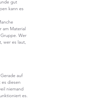
unde gut 
pen kann es 
 Manche 
r am Material 
r Gruppe. Wer 
 wer es laut, 
. Gerade auf 
 es diesen 
eil niemand 
nktioniert es.