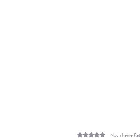
Mit 0 von 5 Sternen bewe
Noch keine Rat