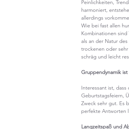
Peinlichkeiten, Tre
harmoniert, entsteh
allerdings vorkomme
Wie bei fast allen h
Kombinationen sind V
als an der Natur de
trockenen oder sehr 
schräg und leicht re
Gruppendynamik ist w
Interessant ist, das
Geburtstagsfeiern, Ü
Zweck sehr gut. Es 
perfekte Antworten l
Langzeitspaß und Ab