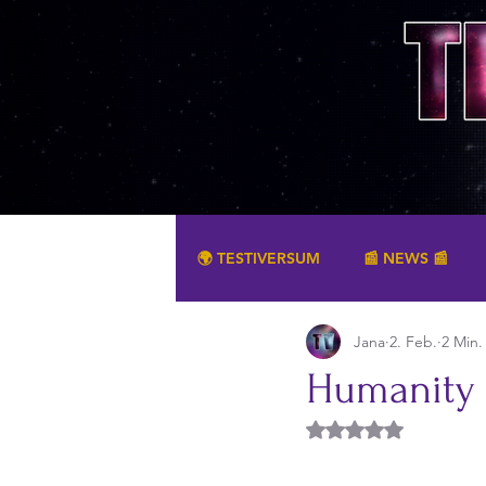
🌍 TESTIVERSUM
📰 NEWS 📰
Jana
2. Feb.
2 Min.
SONSTIGES
Humanity 
Mit NaN von 5 Ster