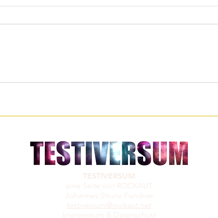
Smart
Die Maus - Lustige Spiele für
lange Autofahrten
TESTIVERSUM
eine Seite von ROCKAUT
Johannes Strunz-Fundner
testiversum@rockaut.net
Impresssum & Datenschutz