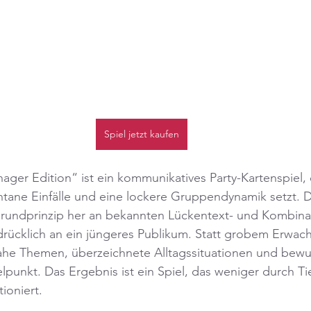
Spiel jetzt kaufen
ager Edition“ ist ein kommunikatives Party-Kartenspiel, d
ntane Einfälle und eine lockere Gruppendynamik setzt. D
Grundprinzip her an bekannten Lückentext- und Kombinat
sdrücklich an ein jüngeres Publikum. Statt grobem Erwa
ahe Themen, überzeichnete Alltagssituationen und bewu
unkt. Das Ergebnis ist ein Spiel, das weniger durch Tie
ioniert.