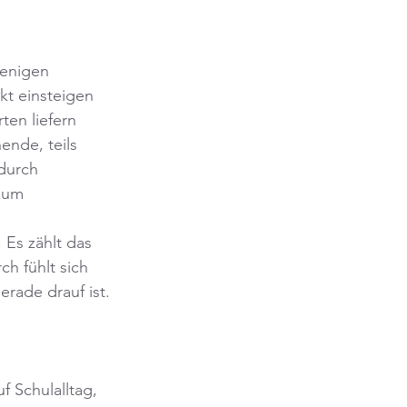
wenigen 
kt einsteigen 
ten liefern 
nde, teils 
durch 
zum 
 Es zählt das 
h fühlt sich 
rade drauf ist.
f Schulalltag, 