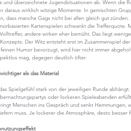
nds und überzeichnete Jugendsituationen ab. Wenn die R
en daraus wirklich witzige Momente. In gemischten Grup
n, dass manche Gags nicht bei allen gleich gut zünden.
umorbasierten Kartenspielen schwankt die Trefferquote.
olltreffer, andere wirken eher bemüht. Das liegt wenige
s Konzepts: Der Witz entsteht erst im Zusammenspiel de
feinen Humor bevorzugt, wird hier nicht immer abgeholt,
spektlos mag, dagegen deutlich öfter.
ichtiger als das Material
s das Spielgefühl stark von der jeweiligen Runde abhängt
bernachtungspartys oder lockeren Spieleabenden erfüllt
bringt Menschen ins Gespräch und senkt Hemmungen, w
iefern muss. Je lockerer die Atmosphäre, desto besser fu
nutzungseffekt