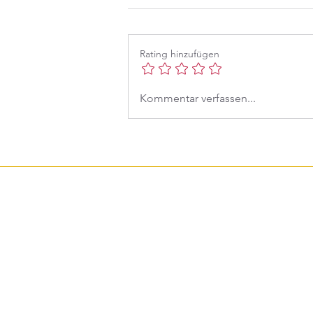
Rating hinzufügen
Wir sind Millennials
Kommentar verfassen...