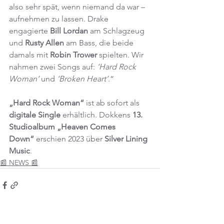
also sehr spät, wenn niemand da war – 
aufnehmen zu lassen. Drake 
engagierte 
Bill Lordan
 am Schlagzeug 
und 
Rusty Allen
 am Bass, die beide 
damals mit 
Robin Trower
 spielten. Wir 
nahmen zwei Songs auf: 
‘Hard Rock 
Woman’
 und 
‘Broken Heart’
.“
„Hard Rock Woman“
 ist ab sofort als 
digitale Single
 erhältlich. Dokkens 
13. 
Studioalbum „Heaven Comes 
Down“
 erschien 2023 über 
Silver Lining 
Music
.
📰 NEWS 📰
Alle ansehen
Ähnliche Beiträge