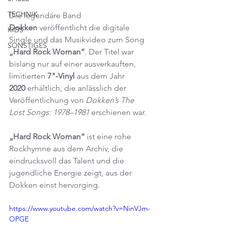
TECHNIK
Die legendäre Band 
Dokken
 veröffentlicht die digitale 
KIDS
Single und das Musikvideo zum Song 
SONSTIGES
„Hard Rock Woman“
. Der Titel war 
bislang nur auf einer ausverkauften, 
limitierten 
7"-Vinyl
 aus dem Jahr 
2020
 erhältlich, die anlässlich der 
Veröffentlichung von 
Dokken’s The 
Lost Songs: 1978–1981
 erschienen war.
„Hard Rock Woman“
 ist eine rohe 
Rockhymne aus dem Archiv, die 
eindrucksvoll das Talent und die 
jugendliche Energie zeigt, aus der 
Dokken einst hervorging.
https://www.youtube.com/watch?v=NinVJm-
OPGE