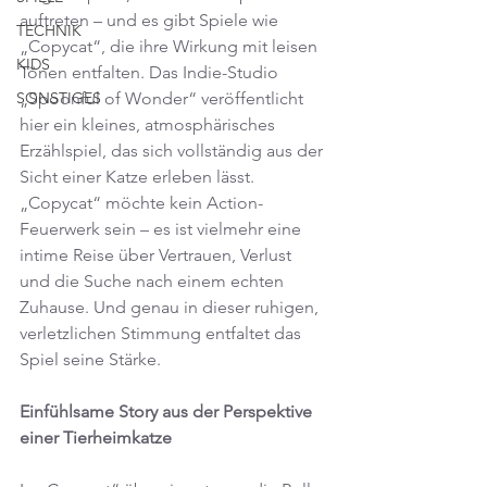
auftreten – und es gibt Spiele wie 
TECHNIK
„Copycat“, die ihre Wirkung mit leisen 
KIDS
Tönen entfalten. Das Indie-Studio 
„Spoonful of Wonder“ veröffentlicht 
SONSTIGES
hier ein kleines, atmosphärisches 
Erzählspiel, das sich vollständig aus der 
Sicht einer Katze erleben lässt. 
„Copycat“ möchte kein Action-
Feuerwerk sein – es ist vielmehr eine 
intime Reise über Vertrauen, Verlust 
und die Suche nach einem echten 
Zuhause. Und genau in dieser ruhigen, 
verletzlichen Stimmung entfaltet das 
Spiel seine Stärke.
Einfühlsame Story aus der Perspektive 
einer Tierheimkatze