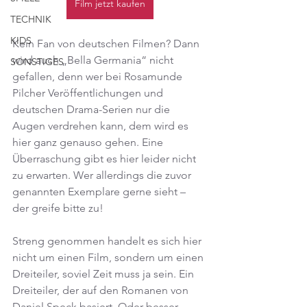
Film jetzt kaufen
TECHNIK
KIDS
Kein Fan von deutschen Filmen? Dann 
wird auch „Bella Germania“ nicht 
SONSTIGES
gefallen, denn wer bei Rosamunde 
Pilcher Veröffentlichungen und 
deutschen Drama-Serien nur die 
Augen verdrehen kann, dem wird es 
hier ganz genauso gehen. Eine 
Überraschung gibt es hier leider nicht 
zu erwarten. Wer allerdings die zuvor 
genannten Exemplare gerne sieht – 
der greife bitte zu!
Streng genommen handelt es sich hier 
nicht um einen Film, sondern um einen 
Dreiteiler, soviel Zeit muss ja sein. Ein 
Dreiteiler, der auf den Romanen von 
Daniel Speck basiert. Oder besser 