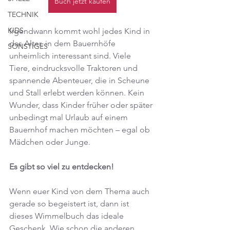
Buch jetzt kaufen
TECHNIK
KIDS
Irgendwann kommt wohl jedes Kind in 
das Alter, in dem Bauernhöfe 
SONSTIGES
unheimlich interessant sind. Viele 
Tiere, eindrucksvolle Traktoren und 
spannende Abenteuer, die in Scheune 
und Stall erlebt werden können. Kein 
Wunder, dass Kinder früher oder später 
unbedingt mal Urlaub auf einem 
Bauernhof machen möchten – egal ob 
Mädchen oder Junge.
Es gibt so viel zu entdecken!
Wenn euer Kind von dem Thema auch 
gerade so begeistert ist, dann ist 
dieses Wimmelbuch das ideale 
Geschenk. Wie schon die anderen 