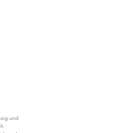
ssig und 
h 