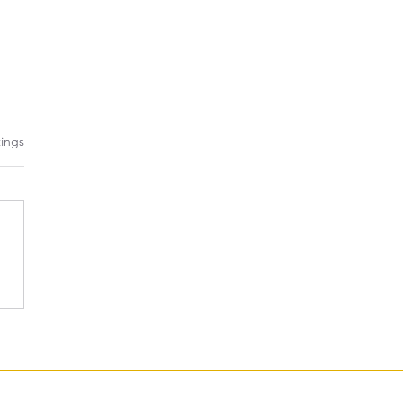
rtet.
ings
ime Codes knacken