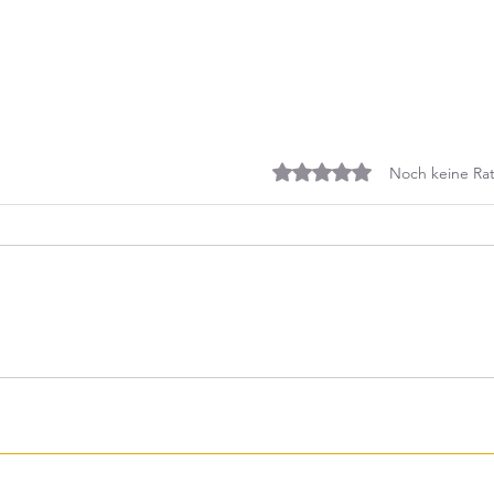
Mit 0 von 5 Sternen bewe
Noch keine Rat
Gehe
75 supercoole Schätz-
Experimente für zu Hause