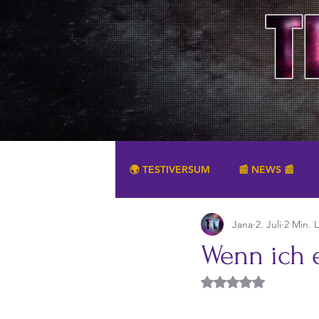
🌍 TESTIVERSUM
📰 NEWS 📰
Jana
2. Juli
2 Min. 
SONSTIGES
Wenn ich e
Mit NaN von 5 Ster