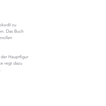
okodil zu 
nen. Das Buch 
evollen 
 der Hauptfigur 
e regt dazu 
.