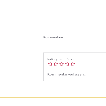
Kommentare
Rating hinzufügen
Mein erstes Wimmelrätsel: Im
Kommentar verfassen...
Dschungel