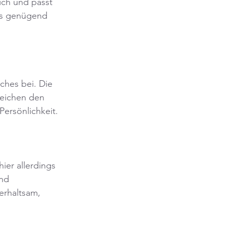
ich und passt 
ass genügend 
ches bei. Die 
reichen den 
ersönlichkeit.
ier allerdings 
nd 
rhaltsam, 