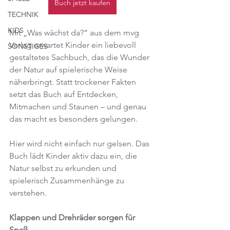
Buch jetzt kaufen
TECHNIK
KIDS
Mit „Was wächst da?“ aus dem mvg 
Verlag erwartet Kinder ein liebevoll 
SONSTIGES
gestaltetes Sachbuch, das die Wunder 
der Natur auf spielerische Weise 
näherbringt. Statt trockener Fakten 
setzt das Buch auf Entdecken, 
Mitmachen und Staunen – und genau 
das macht es besonders gelungen.
Hier wird nicht einfach nur gelsen. Das 
Buch lädt Kinder aktiv dazu ein, die 
Natur selbst zu erkunden und 
spielerisch Zusammenhänge zu 
verstehen.
Klappen und Drehräder sorgen für 
Spaß