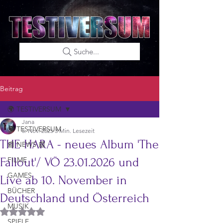
Suche...
Beitrag
🌍 TESTIVERSUM
Jana
🌍 TESTIVERSUM
5. Nov. 2025
3 Min. Lesezeit
THE HARA - neues Album 'The
📰 NEWS 📰
Fallout'/ VÖ 23.01.2026 und
FILME
GAMES
Live ab 10. November in
BÜCHER
Deutschland und Österreich
MUSIK
Mit NaN von 5 Sternen bewertet.
SPIELE