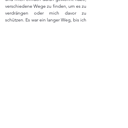
verschiedene Wege zu finden, um es zu 
verdrängen oder mich davor zu 
schützen. Es war ein langer Weg, bis ich 
das laut aussprechen konnte, ohne 
mich schuldig zu fühlen, denn ich hatte 
so lange das Gefühl, dass meine 
psychische Gesundheit nie „so 
schlecht“ war, dass ich so viel 
verinnerlicht habe, was die Dinge nur 
noch viel schlimmer gemacht hat, als 
wenn ich von Anfang an offen darüber 
gesprochen hätte. Ich hoffe also 
wirklich, dass dieses Album Menschen 
anspricht, die mit ähnlichen Problemen 
zu kämpfen haben wie ich, und sie dazu 
inspiriert, ohne Scham auszudrücken, 
wer sie sind und wie sie sich fühlen.“