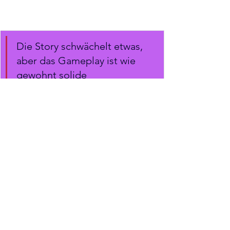
Die Story schwächelt etwas, 
aber das Gameplay ist wie 
gewohnt solide
Tags:
Casual Game
Wimmelbild
GAMES
Alle ansehen
Ähnliche Beiträge