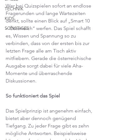
Wer bei Quizspielen sofort an endlose 
TECHNIK
Fragerunden und lange Wartezeiten 
KIDS
denkt, sollte einen Blick auf „Smart 10 
– Österreich“ werfen. Das Spiel schafft 
SONSTIGES
es, Wissen und Spannung so zu 
verbinden, dass von der ersten bis zur 
letzten Frage alle am Tisch aktiv 
mitfiebern. Gerade die österreichische 
Ausgabe sorgt dabei für viele Aha-
Momente und überraschende 
Diskussionen.
So funktioniert das Spiel
Das Spielprinzip ist angenehm einfach, 
bietet aber dennoch genügend 
Tiefgang. Zu jeder Frage gibt es zehn 
mögliche Antworten. Beispielsweise 