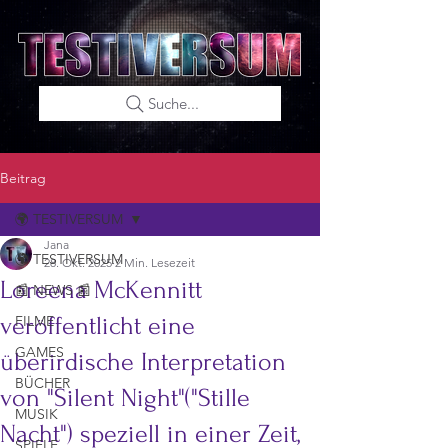
Suche...
Beitrag
🌍 TESTIVERSUM
Jana
🌍 TESTIVERSUM
28. Okt. 2025
2 Min. Lesezeit
Loreena McKennitt
📰 NEWS 📰
veröffentlicht eine
FILME
GAMES
überirdische Interpretation
BÜCHER
von "Silent Night"("Stille
MUSIK
Nacht") speziell in einer Zeit,
SPIELE