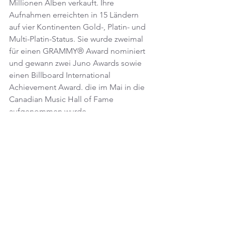
Millionen Alben verkauft. Ihre 
Aufnahmen erreichten in 15 Ländern 
auf vier Kontinenten Gold-, Platin- und 
Multi-Platin-Status. Sie wurde zweimal 
für einen GRAMMY® Award nominiert 
und gewann zwei Juno Awards sowie 
einen Billboard International 
Achievement Award. die im Mai in die 
Canadian Music Hall of Fame 
aufgenommen wurde.
Bestellungen: 
https://loreenamckennitt.com/album/u
nder-a-winters-moon/
📰 NEWS 📰