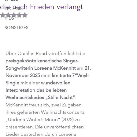
die nach Frieden verlangt
TECHNIK
Mit NaN von 5 Sternen bewertet.
KIDS
SONSTIGES
Über Quinlan Road veröffentlicht die 
preisgekrönte kanadische Singer-
Songwriterin Loreena McKennitt
 am 
21. 
November 2025
 eine 
limitierte 7“Vinyl-
Single
 mit einer 
wundervollen 
Interpretation des beliebten 
Weihnachtsliedes „Stille Nacht“
. 
McKennitt freut sich, zwei Zugaben 
ihres gefeierten Weihnachtskonzerts 
„Under a Winter’s Moon“ (2022) zu 
präsentieren. Die unveröffentlichten 
Lieder bestechen durch Loreena 